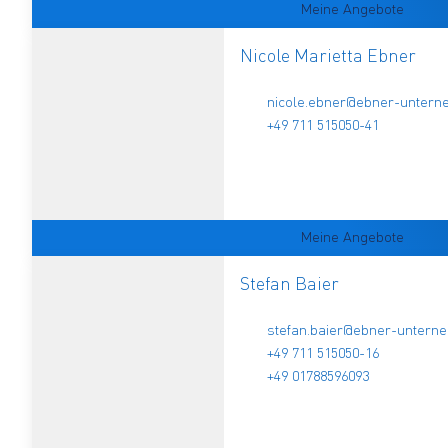
Meine Angebote
Nicole Marietta Ebner
nicole.ebner@ebner-unter
+49 711 515050-41
Meine Angebote
Stefan Baier
stefan.baier@ebner-untern
+49 711 515050-16
+49 01788596093