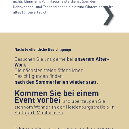
nichts kümmern: Vom Hausmeisterdienst über den
Kehrwochen- und Tonnendienst bis hin zum Winterdienst wird
❯
Sonnenhöhe-Haus-6.B-02
alles für Sie erledigt.
Nächste öffentliche Besichtigung:
Besuchen Sie uns gerne bei
unserem After-
Work
Die nächsten freien öffentlichen
Besichtigungen finden
nach den Sommerferien wieder statt.
Kommen Sie bei einem
Event vorbei
und überzeugen Sie
sich vom Wohnen in der
Heidenburgstraße 6 in
Stuttgart-Mühlhausen
Oder rufen Sie uns an – wir vereinbaren gerne