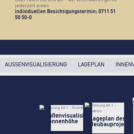
jederzeit einen
individuellen Besichtigungstermin: 0711 51
50 50-0
AUSSENVISUALISIERUNG
LAGEPLAN
INNENV
Außenvisualisierung
Lageplan des
Sonnenhöhe
Neubauprojekte