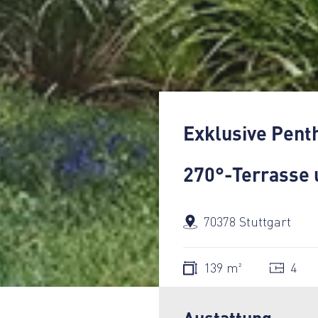
Exklusive Pent
270°-Terrasse 
70378 Stuttgart
139 m²
4