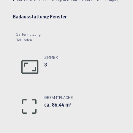
• Süd-West-Terrasse mit eigenem Garten und Gartentorzugang
Badausstattung:
Fenster
Gartennutzung
Rollläden
ZIMMER
3
GESAMTFLÄCHE
ca. 86,44 m²