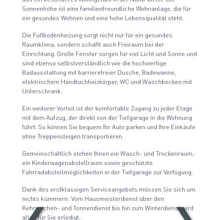
Sonnenhöhe ist eine familienfreundliche Wohnanlage, die für
ein gesundes Wohnen und eine hohe Lebensqualität steht.
Die Fußbodenheizung sorgt nicht nur für ein gesundes
Raumklima, sondern schafft auch Freiraum bei der
Einrichtung. Große Fenster sorgen für viel Licht und Sonne und
sind ebenso selbstverständlich wie die hochwertige
Badausstattung mit barrierefreier Dusche, Badewanne,
elektrischem Handtuchheizkörper, WC und Waschbecken mit
Unterschrank.
Ein weiterer Vorteil ist der komfortable Zugang zu jeder Etage
mit dem Aufzug, der direkt von der Tiefgarage in die Wohnung
führt. So können Sie bequem Ihr Auto parken und Ihre Einkäufe
ohne Treppensteigen transportieren.
Gemeinschaftlich stehen Ihnen ein Wasch- und Trockenraum,
ein Kinderwagenabstellraum sowie geschützte
Fahrradabstellmöglichkeiten in der Tiefgarage zur Verfügung.
Dank des erstklassigen Serviceangebots müssen Sie sich um
nichts kümmern: Vom Hausmeisterdienst über den
Kehrwochen- und Tonnendienst bis hin zum Winterdienst wird
alles für Sie erledigt.