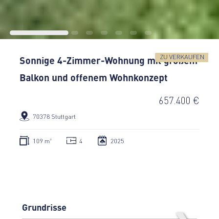
ZU VERKAUFEN
Sonnige 4-Zimmer-Wohnung mit großem
Balkon und offenem Wohnkonzept
657.400 €
70378 Stuttgart
109 m²
4
2025
Grundrisse