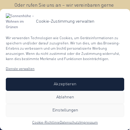
Oder rufen Sie uns an – wir vereinbaren gerne
jederzeit einen
individuellen Besichtigungstermin: 0711 51
Cookie-Zustimmung verwalten
50 50-0
Wir verwenden Technologien wie Cookies, um Geräteinformationen zu
speichern und/oder darauf zuzugreifen. Wir tun dies, um das Browsing-
Erlebnis zu verbessern und um (nicht) personalisierte Werbung
anzuzeigen. Wenn du nicht zustimmst oder die Zustimmung widerrufst,
kann dies bestimmte Merkmale und Funktionen beeinträchtigen.
AUSSENVISUALISIERUNG
LAGEPLAN
INNENV
Dienste verwalten
Akzeptieren
Ablehnen
Einstellungen
Außenvisualisierung
Lageplan des
Sonnenhöhe
Cookie-Richtlinie
Datenschutz
Impressum
Neubauprojekte