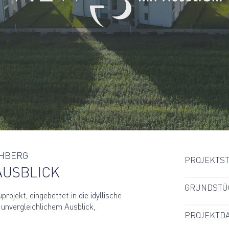
CHBERG
PROJEKTS
AUSBLICK
GRUNDSTÜ
rojekt, eingebettet in die idyllische
nvergleichlichem Ausblick,
PROJEKTD