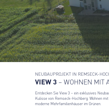
NEUBAUPROJEKT IN REMSECK-HO
VIEW 3
– WOHNEN MIT 
Entdecken Sie View 3 – ein exklusives Neubaup
Kulisse von Remseck-Hochberg. Wohnen mit u
moderne Mehrfamilienhäuser im Grünen.