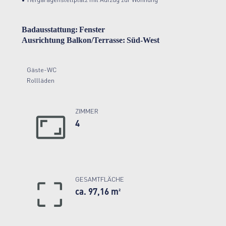
• Tiefgaragenstellplatz mit Aufzug zur Wohnung
Badausstattung:
Fenster
Ausrichtung Balkon/Terrasse:
Süd-West
Gäste-WC
Rollläden
ZIMMER
4
GESAMTFLÄCHE
ca. 97,16 m²