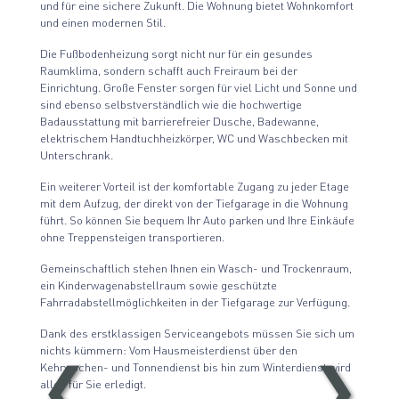
und für eine sichere Zukunft. Die Wohnung bietet Wohnkomfort
und einen modernen Stil.
Die Fußbodenheizung sorgt nicht nur für ein gesundes
Raumklima, sondern schafft auch Freiraum bei der
Einrichtung. Große Fenster sorgen für viel Licht und Sonne und
sind ebenso selbstverständlich wie die hochwertige
Badausstattung mit barrierefreier Dusche, Badewanne,
elektrischem Handtuchheizkörper, WC und Waschbecken mit
Unterschrank.
Ein weiterer Vorteil ist der komfortable Zugang zu jeder Etage
mit dem Aufzug, der direkt von der Tiefgarage in die Wohnung
führt. So können Sie bequem Ihr Auto parken und Ihre Einkäufe
ohne Treppensteigen transportieren.
Gemeinschaftlich stehen Ihnen ein Wasch- und Trockenraum,
ein Kinderwagenabstellraum sowie geschützte
Fahrradabstellmöglichkeiten in der Tiefgarage zur Verfügung.
Dank des erstklassigen Serviceangebots müssen Sie sich um
nichts kümmern: Vom Hausmeisterdienst über den
Kehrwochen- und Tonnendienst bis hin zum Winterdienst wird
❮
❯
alles für Sie erledigt.