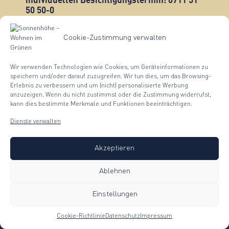
individuellen Besichtigungstermin: 0711 51
50 50-0
Cookie-Zustimmung verwalten
Wir verwenden Technologien wie Cookies, um Geräteinformationen zu
speichern und/oder darauf zuzugreifen. Wir tun dies, um das Browsing-
Erlebnis zu verbessern und um (nicht) personalisierte Werbung
AUSSENVISUALISIERUNG
LAGEPLAN
INNENV
anzuzeigen. Wenn du nicht zustimmst oder die Zustimmung widerrufst,
kann dies bestimmte Merkmale und Funktionen beeinträchtigen.
Dienste verwalten
Akzeptieren
Ablehnen
Außenvisualisierung
Lageplan des
Sonnenhöhe
Neubauprojekte
Einstellungen
Cookie-Richtlinie
Datenschutz
Impressum