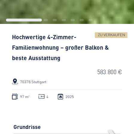
ZU VERKAUFEN
Hochwertige 4-Zimmer-
Familienwohnung – großer Balkon &
beste Ausstattung
583.800 €
70378 Stuttgart
97 m²
4
2025
Grundrisse